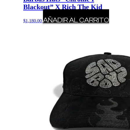
Blackout” X Rich The Kid
AÑADIR AL CARRITO
$
1,180.00