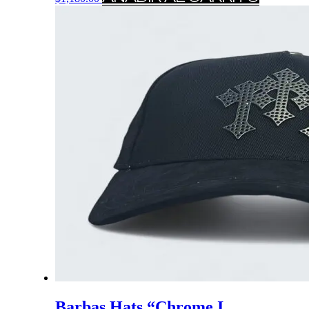
Barbas Hats “Chrome I