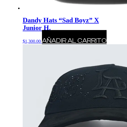
Dandy Hats “Sad Boyz” X
Junior H.
AÑADIR AL CARRITO
$
1,300.00