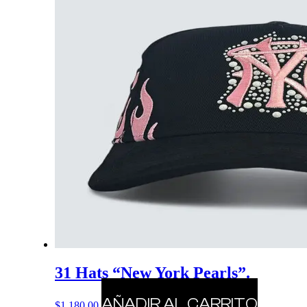
31 Hats “New York Pearls”.
AÑADIR AL CARRITO
$
1,180.00