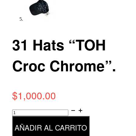
31 Hats “TOH
Croc Chrome”.
$
1,000.00
31
Hats
"TOH
AÑADIR AL CARRITO
Croc
Chrome".