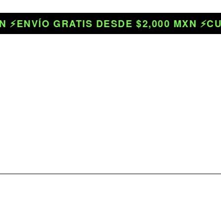
⚡
ENVÍO GRATIS DESDE $2,000 MXN ⚡
CUPÓ