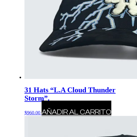
31 Hats “L.A Cloud Thunder
Storm”.
AÑADIR AL CARRITO
$
960.00