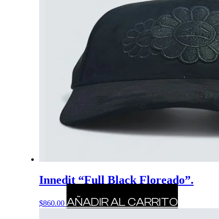
Innedit “Full Black Floreado”.
AÑADIR AL CARRITO
$
860.00