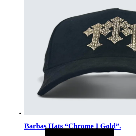
Barbas Hats “Chrome I Gold”.