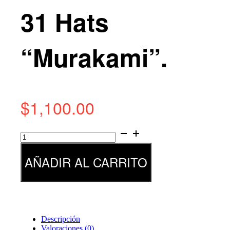
31 Hats
“Murakami”.
$
1,100.00
31
Hats
"Murakami".
AÑADIR AL CARRITO
cantidad
Descripción
Valoraciones (0)