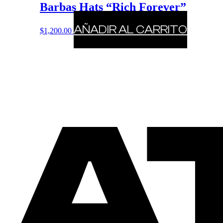
Barbas Hats “Rich Forever”
AÑADIR AL CARRITO
$
1,200.00